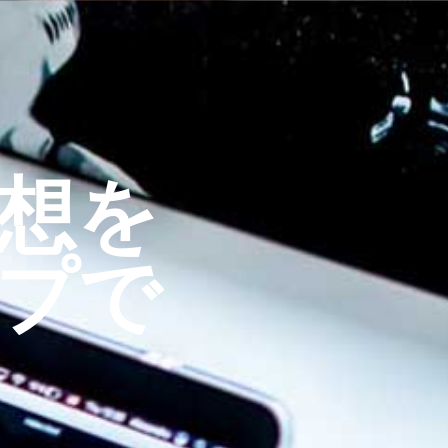
想を
プで